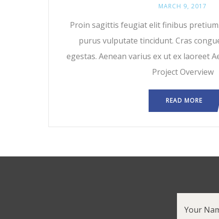
MARCH 9, 2017
Proin sagittis feugiat elit finibus pretiu
purus vulputate tincidunt. Cras congu
egestas. Aenean varius ex ut ex laoreet 
Project Overview
READ MORE