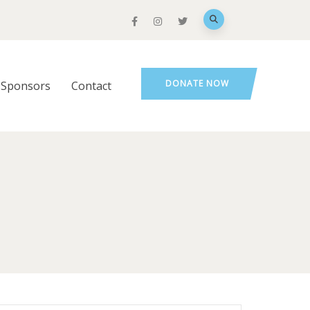
DONATE NOW
Sponsors
Contact