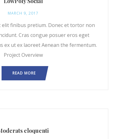
LowPoly Social
MARCH 9, 2017
t elit finibus pretium. Donec et tortor non
incidunt. Cras congue posuer eros eget
us ex ut ex laoreet Aenean the fermentum.
Project Overview
READ MORE
Moderats eloquenti