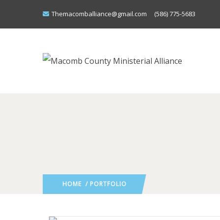
Themacomballiance@gmail.com
(586) 775-5683
HOME
/ PORTFOLIO