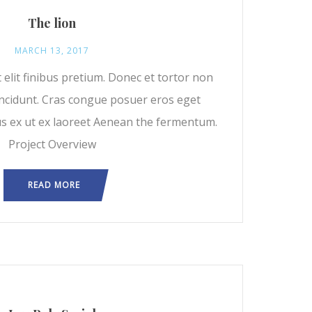
The lion
MARCH 13, 2017
t elit finibus pretium. Donec et tortor non
incidunt. Cras congue posuer eros eget
us ex ut ex laoreet Aenean the fermentum.
Project Overview
READ MORE