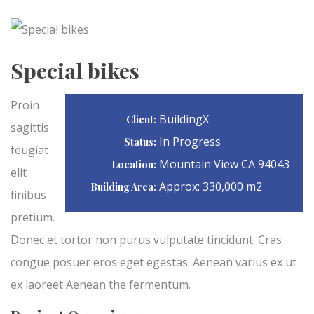
Special bikes
Proin
BuildingX
Client:
sagittis
In Progress
Status:
feugiat
Mountain View CA 94043
Location:
elit
Approx: 330,000 m2
Building Area:
finibus
pretium.
Donec et tortor non purus vulputate tincidunt. Cras
congue posuer eros eget egestas. Aenean varius ex ut
ex laoreet Aenean the fermentum.