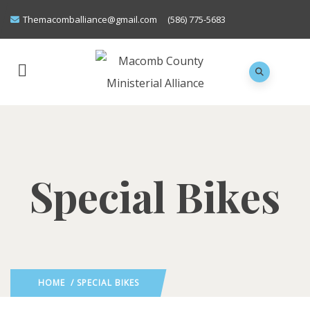
Themacomballiance@gmail.com
(586) 775-5683
Special Bikes
HOME
/ SPECIAL BIKES